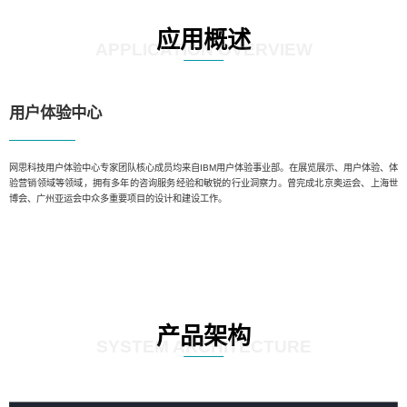
应用概述
APPLICATION OVERVIEW
用户体验中心
网思科技用户体验中心专家团队核心成员均来自IBM用户体验事业部。在展览展示、用户体验、体
验营销领域等领域，拥有多年的咨询服务经验和敏锐的行业洞察力。曾完成北京奥运会、上海世
博会、广州亚运会中众多重要项目的设计和建设工作。
产品架构
SYSTEM ARCHITECTURE