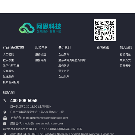
产品与解决方案
服务体系
关于我们
新闻资讯
加入我们
人工智能
服务级别
企业简介
招聘岗位
数字孪生
服务网络
爱游戏网页版官方网站
联系方式
数字化转型解
服务网络
留言表单
安全服务
荣誉资质
运维服务
企业风采
技术咨询服务
联系我们
400-808-5058
周一到周五9:30-18:00 (北京时间）
广州市黄埔区科学大道18号芯大厦B2栋1-2层
商务合作: marketing@shuksanhealthcare.com
媒体合作: media@shuksanhealthcare.com
Overseas business: NETTHINK HOLDINGS(HK)CO.,LIMITED
Add: Unit 04-05, 16F, The Broadway No.54-62 Lockhart Road,
Wanchai, HongKong