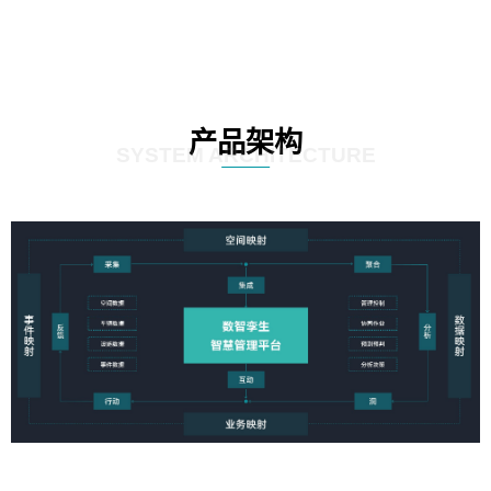
产品架构
SYSTEM ARCHITECTURE