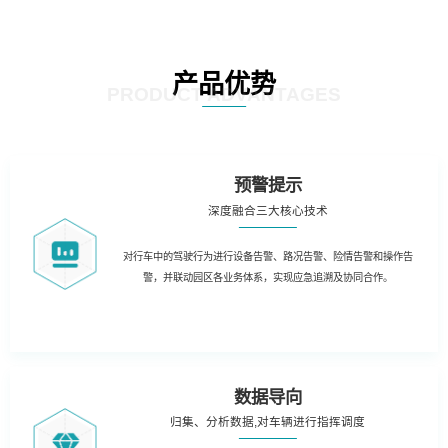
产品优势
PRODUCT ADVANTAGES
预警提示
深度融合三大核心技术
对行车中的驾驶行为进行设备告警、路况告警、险情告警和操作告
警，并联动园区各业务体系，实现应急追溯及协同合作。
数据导向
归集、分析数据,对车辆进行指挥调度