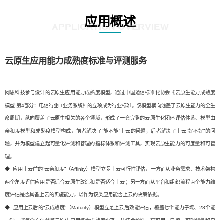
应用概述
APPLICATION OVERVIEW
云原生应用能力成熟度标准与评测服务
网思科技参与设计的云原生应用能力成熟度模型，通过中国通信标准化协会《云原生能力成熟度
模型 第4部分：电信行业IT业务系统》的立项成为行业标准。该模型横向涵盖了云原生能力的全生
命周期，纵向覆盖了云原生相关的各个领域，形成了一套完整的云原生化闭环评估体系。模型由
亲和度模型和成熟度模型构成，前者解决了“能不能”上云的问题，后者解决了上云“好不好”的问
题，并为模型建立起可量化评测和管理的指标体系和评测工具，实现云原生能力的可度量和可管
理。
◆ 应用上云前的“云亲和度”（Affinity）模型立足上云可行性评估，一方面从业务需求、技术架构
两个角度评估应用是否适合云原生改造和是否适合上云；另一方面从平台和组织流程两个能力维
度评估是否具备上云的实施能力，以作为该类应用能否上云的决策依据。
◆ 应用上云后的“云成熟度”（Maturity）模型立足上云后效能评估，覆盖七个能力子域、28个能