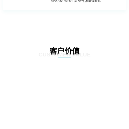
供全方位的云原生能力评估和管理服务。
客户价值
CUSTOMER VALUE
01
客户可以更全面地进行业务创新和升级，利用云原生能力提升业务系统的智能
化、数据化和数字化，推动业务创新和升级，提高企业的竞争力和市场占有
率。
02
客户可更全面了解自身业务系统的运维成本和流量成本，从而制定合理的成本
管理策略和投入计划，降低云上运行成本，并实现成本的可持续管理。