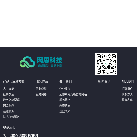
03
客户可以更加精准地定位业务系统中的瓶颈问题，发现性能瓶颈和资源瓶颈，
并从根本上解决问题，提升业务系统的可扩展性和效率。
04
客户可以更全面了解自身业务系统的优劣势和风险点，更好地制定合理的架构
设计和对策方案，在云原生程度上持续提升，提高业务系统的可靠性和稳定
性。
产品与解决方案
服务体系
关于我们
新闻资讯
加入我们
人工智能
服务级别
企业简介
招聘岗位
数字孪生
服务网络
爱游戏网页版官方网站
联系方式
数字化转型解
服务网络
留言表单
安全服务
荣誉资质
运维服务
企业风采
技术咨询服务
联系我们
400-808-5058