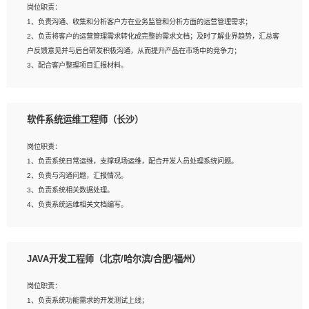
岗位职责：
建深度学习系统环境；
1、负责沟通、收集和分析客户方在业务监管和分析方面的运营管理需求；
4、熟悉OPENCV、HALCON等常用图像处理软件，熟练进行图像处理；
2、负责将客户的运营管理需求转化成完整的需求文档；及时了解业界趋势，汇总客
5、熟悉主流的分类算法、聚类算法和关联分析算法原理，能熟练使用神经网络算法
户反馈意见并与后台研发积极沟通，从而提升产品在市场中的竞争力；
的进行业务建模；
3、配合客户整理项目汇报材料。
6、对OCR领域有深入的研究，熟悉模型调参，压缩和整型化方法；
7、熟悉mysql、oracle、MongoDB、redis等其中一种数据库使用。
岗位要求：
软件系统运维工程师（长沙）
1、3年以上运营或解决方案的工作经验。
2、具备良好的逻辑能力、沟通能力和文字处理能力，能够从海量数据中发现关键特
岗位职责：
征，可独立提出完整的优化方案,并推动方案执行达成结果；熟练使用PPT、
1、负责系统日常运维，支撑现场运维，配合开发人员处理系统问题。
WORD、EXCEL等办公软件；
2、负责与沟通问题，汇报情况。
3、深入理解公司各项AI产品和技术信息；具有较强的文档编写能力，能独立撰写
3、负责系统相关数据处理。
PPT、方案建议书等，面试时需携带个人制作的专业PPT文件进行展示。
4、负责系统运维相关文档编写。
5、负责现场对接客户，沟通事项。
JAVA开发工程师（北京/哈尔滨/合肥/福州）
岗位要求：
1、计算机相关专业本科以上学历，1年以上软件系统运维经验。
岗位职责：
2、精通linux命令。
1、负责系统功能需求的开发测试上线；
3、熟悉oracle、mysql 数据库。