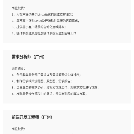
3、能对影片后期进行整体调色控制，具备一定审美感；
岗位职责：
4、在剪辑上会思考，有一定编导思维；
1、为客户提供基于Linux系统的运维支撑服务；
5、踏实， 勤奋，愿意在工作中不断学习，提高自我；
2、解答客户针对Linux及开源软件系统的咨询需求；
6、能与同事友好相处。
3、提供基于客户场景的自动化运维脚本；
4、操作系统健康巡检及操作系统安全加固等工作
岗位要求：
需求分析师（广州）
1、全日制本科计算机相关专业毕业，3年以上相关工作经验；
2、精通linux操作系统的运行维护，具有故障处理的能力
岗位职责：
3、熟练使用脚本语言，shell/python任一种，熟练使用Ansible
1、负责收集业务部门需求以及需求紧要优先级排序；
4、熟悉linux常见服务、中间件的基本原理、部署以及故障处理，如：Mysql、
2、制作需求相关流程图、原型图、需求报告；
Apache、Nginx、Zabbix、Kafka等
3、负责业务的需求调研、分析和管理工作，对需求文档进行管理；
5、熟悉主流虚拟化技术，如：VMware、KVM
4、发现业务操作流程中的痛点，并提出对应的解决方案；
6、具备网络方面的基础知识，熟悉常见的网络协议，如TCP/IP，转发原理，路由优
5、完成其他上级领导交予的任务和工作。
先级等
7、了解容器技术，熟悉docker或podman
8、有良好的文档编写能力和沟通能力，有RHCE证书优先
前端开发工程师（广州）
岗位要求：
1、本科以上学历，一年以上需求分析相关经验者优先；
岗位职责：
2、熟悉产品及需求规划工具，如:Axure、Xmind、MS Project等；