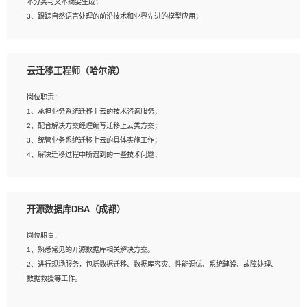
本分类与文本摘要生成；
5、沟通表达能力强，具备团队协作能力。
3、跟踪自然语言处理的前沿技术和业界先进的模型应用；
4、负责问答系统的搭建和知识图谱的建立；
云迁移工程师（哈尔滨）
岗位要求：
1、1年及以上自然语言处理方向研究或工作经验，统招本科及以上学历；
岗位职责：
2、熟悉tensorflow，keras，pytorch等常规深度学习框架，快速根据客户需求实现
1、承担业务系统迁移上云的技术咨询服务；
有效的模型；
2、配合解决方案经理编写迁移上云类方案；
3、熟悉掌握至少一种编程语言，如：Python，Java；
3、统管业务系统迁移上云的具体实施工作；
4、 熟悉NLP相关算法与实现；
4、解决迁移过程中所遇到的一些技术问题；
5、至少有一次及以上问答系统的项目实践，熟悉问答系统全流程开发者优先；
6、有较强的问题分析和处理能力，良好的团队合作意识；
7、 参与过相关竞赛或科研项目者优先。
岗位要求：
开源数据库DBA（成都）
1、专科及以上学历，三年以上工作经验，计算机等相关专业；
2、具备常见业务系统资源评估、部署优化和故障排查的能力；
岗位职责：
3、熟悉常见操作系统、存储、网络、 IO 等相关原理；
1、熟悉常见的开源数据库相关解决方案。
4、具有迁移工具实操经验，具备P2V、V2V迁移能力；
2、进行现场服务，包括数据迁移、数据库容灾、性能调优、系统建设、故障处理、
5、熟练华为、VMware虚拟化、云计算及云存储技术；
数据救援等工作。
6、熟悉主流数据库、应用服务器、中间件部署架构和运维方法；
7、具备资源池迁移、应用及数据迁移、异构数据迁移相关经验；