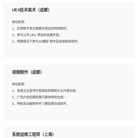
1、全日制本科相关专业，具有相关开发经验?年以上；
UE4技术美术（成都）
2、熟练掌握 Unity3D 程序开发，精通 C# 语言开发；
3、具有大量插件的使用调试经历，开发测试过 UWP 端程序者优先；
岗位职责：
4、有良好的沟通能力和团队合作意识；
1、负责数字孪生数据可视化的特效制作；
5、开发过 HoloLens 程序者优先。
2、参与公司 UE4 项目的支援开发；
3、特殊情况下参与3D模型 制作及其他相关制作；
岗位要求：
1、全日制本科以上学历，美术、动画相关专业毕业，具有相关效果制作经验2年以
视频制作（成都）
上；
2、熟练掌握 Particle 或 Niagara 制作特效模块；
岗位职责：
3、想象力丰富, 有一定的艺术审美深度；
1、各类企业宣传片视频的剪辑和片头片尾包装；
4、有良好的场景特效搭建功底；
2、广告片的后期剪辑与整体特效合成；
5、熟悉 3Ds Max 或者 Maya；
3、特效及动画制作并了解后期合成软件。
6、有良好的沟通能力和团队合作意识；
7、参与过建筑结构表现相关项目者优先
岗位要求：
1、热爱影视，责任心强，有强烈的兴趣和后期制作的主观能动性；
系统运维工程师（上海）
2、熟练使用After Effect、Photo Shop、熟练掌握视频剪辑和特效包装软件；