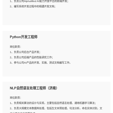
1、负责公司AlphaMind AI能力开放平台的前端开发；
3、具备良好的交流协调能力，有较强的责任感、工作积极主动；
2、编写系统开发过程中的相遇开发文档；
4、有较强的系统需求分析、文档编写能力、沟通能力；
5、具备与多团队合作的经验，良好团队协作精神；
岗位要求：
1、全日制本科及以上学历，计算机相关专业毕业，一年以上前端开发工作经验；
2、熟练掌握HTML、CSS、JavaScript等web相关技术；
Python开发工程师
3、熟悉react/vue/angular任何一种前端框架，熟悉react优先；
4、熟悉webpack配置和git操作；
岗位职责：
5、善于沟通，具有团队意识；
1、负责公司后台产品开发；
2、负责公司后端产品的性能调优工作；
3、参与公司AI产品的开发、实施、测试文档编写工作。
岗位要求:
1、计算机相关专业，本科及以上学历，2年以上后端开发经验，有过运营商项目经
NLP自然语言处理工程师（济南）
验的更佳；
2、熟练python编程语言，熟悉服务端开发流程，熟悉常见的算法和数据结构；
岗位职责：
3、熟悉数据库开发，熟悉Mysql、Oracle、MongoDb数据库应用开发其中一种；
1、负责相关算法的设计与实现，主要包括自然语言处理、通用机器学习算法；
4、熟悉Python Wed框架（Django/Flask...）代码能力优秀，熟悉编码规范和具备
2、负责大规模文本数据库处理，包括生文本预处理，句法分析，命名实体识别，文
良好的文档编写能力）；