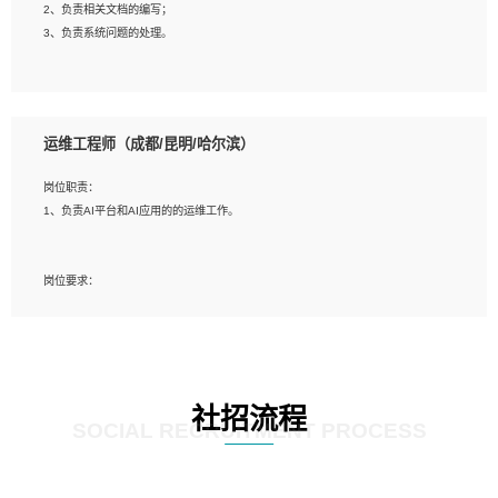
2、负责相关文档的编写；
4、善于沟通，具有良好的团队合作精神和协作能力。
3、负责系统问题的处理。
5、必须有实际的生产环境系统维护经验。
6、有中国移动安全态势系统相关项目经验优先考虑。
岗位要求：
1、精通java编程，熟悉vue和jsp编程；
运维工程师（成都/昆明/哈尔滨）
2、熟悉linux命令；
3、熟练使用springmvc、springcloud、webservice等框架进行开发；
岗位职责：
4、熟练使用oracle、mysql进行开发；
1、负责AI平台和AI应用的的运维工作。
5、熟悉流程开发如使用activiti；
6、计算机相关专业本科以上学历，3年以上开发工作经验。
岗位要求：
1、计算机相关专业，大专以上学历，2年以上开发运维工作经验；
2、必须具备的能力：有丰富的运维开发和K8S运维经验；熟悉K8S、Git、docker
等相关工具使用；熟练掌握Linux环境下的Shell语言 ；工作责任感强、具有良好的
沟通能力、服务意识；
3、掌握Linux环境下的Python编程语言；
社招流程
4、掌握DevOps思想、方法和流程。Jenkins工具使用；
SOCIAL RECRUITMENT PROCESS
5、掌握常见中间件配置与优化，如mysql、nginx等；
6、掌握服务器的维护，熟悉linux系统的常用操作；
7、掌握和第三方系统API接口的维护操作，和安全漏洞扫描的修复工作。