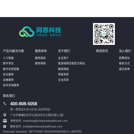
产品与解决方案
服务体系
关于我们
新闻资讯
加入我们
人工智能
服务级别
企业简介
招聘岗位
数字孪生
服务网络
爱游戏网页版官方网站
联系方式
数字化转型解
服务网络
留言表单
安全服务
荣誉资质
运维服务
企业风采
技术咨询服务
联系我们
400-808-5058
周一到周五9:30-18:00 (北京时间）
广州市黄埔区科学大道18号芯大厦B2栋1-2层
商务合作: marketing@shuksanhealthcare.com
媒体合作: media@shuksanhealthcare.com
Overseas business: NETTHINK HOLDINGS(HK)CO.,LIMITED