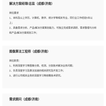
解决方案经理/总监（成都/济南）
岗位要求
岗位要求：
1、本科及以上学历，计算机、数学、统计学等相关专业，同行业工作经验5年以
1、全日制统招本科及以上学历，计算机相关专业毕业，5年以上开发工作经验；
上；
2、具有扎实的java编程功底和良好的编码习惯，有分布式、多线程及高并发系统开
2、具备需求分析、产品/解决方案策划能力，可独立完成需求调研、需求整理与分析
发经验和性能调优经验尤佳；熟悉JVM调优；掌握基础中间件、基础架构方案和云
和产品/解决方案规划工作；
平台、云产品功能特性，熟练使用相关平台的功能和了解其背后实现机制；
3、逻辑缜密，对用户产品/解决方案体验敏感，对数据敏感，有产品/解决方案意
3、精通主流开发框架经验，精通一门主流开发语言；熟悉主流开源框架源码；
识，有主见，以数据为驱动，以结果为导向；
4、具有一定的大中型项目参与经验，有中间件、基础组件和框架的研发经验，具备
4、具有丰富的AI产品/解决方案解决方案经验，能够针对客户的需求，快速响应输出
研发管理流程建设经验；
图像算法工程师（成都/济南）
相关的解决方案，包括视频分析、图像识别、NLP、OCR、机器学习等；
5、熟悉Spring、Mybatis等开源框架和常用apache组件,熟悉Web服务端开发的各
5、具备AI技术背景，掌握TensorFlow、PyTorch、Spark MLlib、SK-Learn等常见
种常用框架和技术Springboot、Shiro、springcloud等；熟悉Linux常用命令和了解
岗位职责：
AI算法框架，对人脸识别、目标检测、图像识别、OCR、NLP等AI算法有深刻理
常用脚本语言，较丰富的线上系统运维经验，复杂问题排查思路清晰。
1、利用深度学习等图像分类、检测、分割技术解决业务问题；
解。具有AI平台级产品/解决方案从业经验者优先。具有大数据技术背景者优先；
2、负责深度学习及算法加速的相关研究及开发工作；
6、具备良好的客户意识与沟通能力，善于学习思考、创新与团队协作，认真负责、
3、进行公司相关业务的深度学习等前瞻技术研究。
执行力与抗压力强。
岗位要求：
1、统招本科以上学历，图形图像、计算机或数学相关专业；
需求顾问（成都/济南）
2、2年以上图像处理开发经验，熟悉python和spark开发；
3、熟练使用TensorFlow、Theano、Keras 及 Caffe 任意一种主流深度学习框架搭