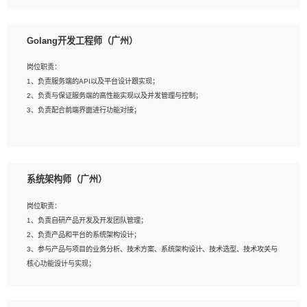
8、具有HCIE/H3CIE/VMware/阿里云等云计算方向认证者优先；
岗位要求：
1、本科以上相关专业毕业，拥有三年以上相关数据工作经验经验。
Golang开发工程师（广州）
2、熟悉PostgreSQL、redis、MongoDB、ElasticSearch等开源数据库运维管理，
拥有开发经验优先。
岗位职责：
3、熟悉Oracle、MySQL、SQLServer中一种或多种优先。
1、负责服务端的API以及平台设计跟实现；
4、熟悉Hadoop、HBASE、Spark等大数据平台优先。
2、负责与保证服务端的高性能实现以及并发管理与控制；
5、熟悉linux或任意一种unix操作系统，如有较强操作系统侧工作经验者优先。
3、负责配合前端界面进行功能对接；
6、具备丰富的项目实施经验，较强的自我学习能力。
7、责任心强，为人友好，沟通能力强，具有良好的团队意识。
岗位要求：
1、本科及以上学历，计算机相关专业；
系统架构师（广州）
2、1年以上Golang开发工作经验，能独立完成相应项目开发；
3、基础扎实、熟悉数据结构与算法，熟悉多线程、多进程、IO复用等并发编程思维
岗位职责：
与实现，熟悉常用开源框架及设计模式；
1、负责自研产品开发及开发团队管理；
4、熟悉Golang、连接池、消息队列等组件使用、熟悉后端开发、测试、调试流程
2、负责产品和平台的系统架构设计；
跟工具使用；
3、参与产品与项目的业务分析、技术方案、系统架构设计、技术选型、技术攻关与
5、对技术有激情，喜欢钻研，能快速接受和掌握新技术，学习能力和工作责任心
核心功能设计与实现；
强，良好的沟通表达能力和团队协作能力。
4、根据业务及技术发展，做前瞻性的技术分析、研究及应用；
5、根据业务架构设计与业务需求，上接业务设计下接系统设计，编写系统概要设
计，指导技术骨干进行系统详细设计。