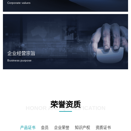
Corporate values
企业经营宗旨
Business purpose
荣誉资质
HONOR AND QUALIFICATION
产品证书
会员
企业荣誉
知识产权
资质证书