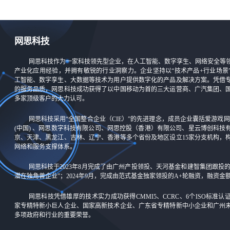
网思科技
网思科技作为一家科技领先型企业，在人工智能、数字孪生、网络安全等
产业化应用经验，并拥有敏锐的行业洞察力。企业坚持以“技术产品+行业场景
工智能、数字孪生、大数据等技术为用户提供数字化的产品及解决方案。凭借
的服务品质，网思科技成功获得了以中国移动为首的三大运营商、广汽集团、
多家顶级客户的大力认可。
网思科技采用“全国整合企业（CIE）”的先进理念，成员企业囊括爱游戏
(中国) 、网思数字科技有限公司、网思控股（香港）有限公司、星云博创科技
京、天津、黑龙江、吉林、辽宁、香港等多个省份及地区设立15家分支机构，
网络和服务支撑体系。
网思科技于2023年8月完成了由广州产投领投、天河基金和建智集团跟投
潜在独角兽企业”；2024年9月，完成由范式基金独家领投的A+轮融资，融资
网思科技凭借雄厚的技术实力成功获得CMMI5、CCRC、6个ISO标准
家专精特新小巨人企业、国家高新技术企业、广东省专精特新中小企业和广州
多项政府和行业的重要荣誉。