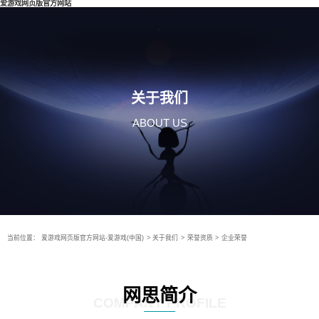
爱游戏网页版官方网站
关于我们
ABOUT US
当前位置：
爱游戏网页版官方网站-爱游戏(中国)
>
关于我们
>
荣誉资质
>
企业荣誉
网思简介
COMPANY PROFILE