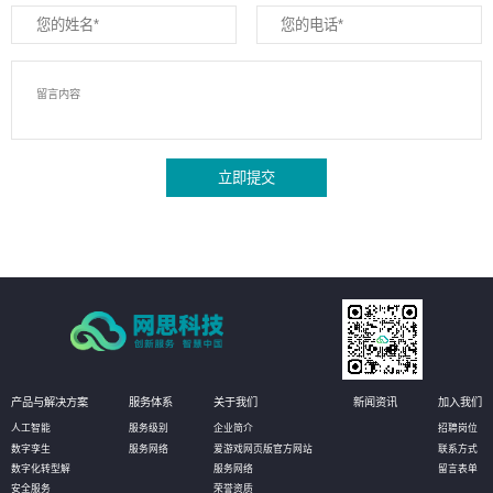
立即提交
产品与解决方案
服务体系
关于我们
新闻资讯
加入我们
人工智能
服务级别
企业简介
招聘岗位
数字孪生
服务网络
爱游戏网页版官方网站
联系方式
数字化转型解
服务网络
留言表单
安全服务
荣誉资质