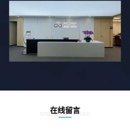
在线留言
ONLINE MESSAGE