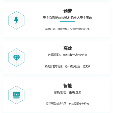
预警
安全隐患提前预警,杜绝重大安全事故
巡检记录、故障检修；安全数据统计分析
高效
数据提取、年终审计高效便捷
数据界面可视化，各大模块数据一览无余
智能
智能管理、拒绝遗漏
提前预警到期合同；自动提醒安全检修