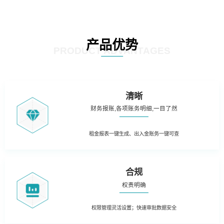
产品优势
PRODUCT ADVANTAGES
清晰
财务报账,各项账务明细,一目了然
租金报表一键生成、出入金账务一键可查
合规
权责明确
权限管理灵活设置；快速审批数据安全