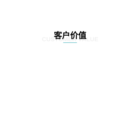
客户价值
CUSTOMER VALUE
01
通过定制化的咨询服务，制定符合客户实际情况的IT发展策略和实施方案，为客
户提供更有效的IT解决方案。
02
网思科技的服务不仅提供IT咨询，还能执行和监控策略实施的过程，并在必要时
对策略和方案进行调整，以确保长期的落实和卓越的结果。
03
IT咨询服务不仅仅是提供策略和方案，更重要的是要为实施提供具体的落地举措
和工作计划。网思科技的服务能够将IT发展策略和方案落地，提供具体的实施计
划、流程和步骤，帮助客户更好地规划IT改造管理方式。