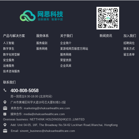
产品与解决方案
服务体系
关于我们
新闻资讯
加入我们
人工智能
服务级别
企业简介
招聘岗位
数字孪生
服务网络
爱游戏网页版官方网站
联系方式
数字化转型解
服务网络
留言表单
安全服务
荣誉资质
运维服务
企业风采
技术咨询服务
联系我们
400-808-5058
周一到周五9:30-18:00 (北京时间）
广州市黄埔区科学大道18号芯大厦B2栋1-2层
商务合作: marketing@shuksanhealthcare.com
媒体合作: media@shuksanhealthcare.com
Overseas business: NETTHINK HOLDINGS(HK)CO.,LIMITED
Add: Unit 04-05, 16F, The Broadway No.54-62 Lockhart Road,
Wanchai, HongKong
Email: sinontt_business@shuksanhealthcare.com