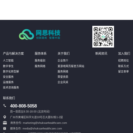
产品与解决方案
服务体系
关于我们
新闻资讯
加入我们
人工智能
服务级别
企业简介
招聘岗位
数字孪生
服务网络
爱游戏网页版官方网站
联系方式
数字化转型解
服务网络
留言表单
安全服务
荣誉资质
运维服务
企业风采
技术咨询服务
联系我们
400-808-5058
周一到周五9:30-18:00 (北京时间）
广州市黄埔区科学大道18号芯大厦B2栋1-2层
商务合作: marketing@shuksanhealthcare.com
媒体合作: media@shuksanhealthcare.com