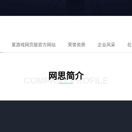
爱游戏网页版官方网站
荣誉资质
企业风采
在
网思简介
COMPANY PROFILE