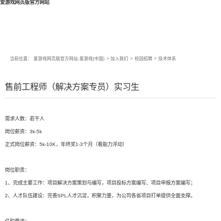
爱游戏网页版官方网站
当前位置：
爱游戏网页版官方网站-爱游戏(中国)
>
加入我们
>
校园招聘
>
技术体系
售前工程师（解决方案专员）实习生
需求人数：若干人
岗位薪资：3k-5k
正式岗位薪资：5k-10K，年终奖1-3个月（看能力浮动）
岗位职责：
1、完成主要工作：项目解决方案策划与编写，项目投标方案编写、项目申报方案编写；
2、人才队伍建设：完善SPL人才沉淀，积聚力量，为公司各省项目打单提供全面支撑。