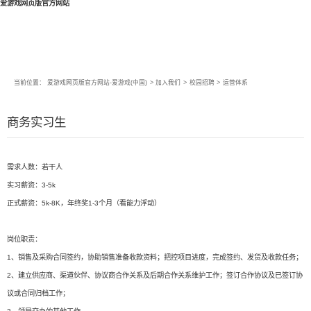
爱游戏网页版官方网站
当前位置：
爱游戏网页版官方网站-爱游戏(中国)
>
加入我们
>
校园招聘
>
运营体系
商务实习生
需求人数：若干人
实习薪资：3-5k
正式薪资：5k-8K，年终奖1-3个月（看能力浮动）
岗位职责：
1、销售及采购合同签约，协助销售准备收款资料；把控项目进度，完成签约、发货及收款任务；
2、建立供应商、渠道伙伴、协议商合作关系及后期合作关系维护工作；签订合作协议及已签订协
议或合同归档工作；