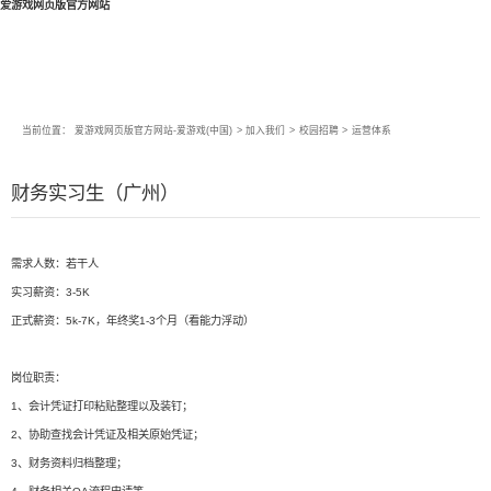
爱游戏网页版官方网站
当前位置：
爱游戏网页版官方网站-爱游戏(中国)
>
加入我们
>
校园招聘
>
运营体系
财务实习生（广州）
需求人数：若干人
实习薪资：3-5K
正式薪资：5k-7K，年终奖1-3个月（看能力浮动）
岗位职责：
1、会计凭证打印粘贴整理以及装钉；
2、协助查找会计凭证及相关原始凭证；
3、财务资料归档整理；