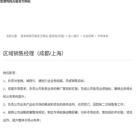
爱游戏网页版官方网站
当前位置：
爱游戏网页版官方网站-爱游戏(中国)
>
加入我们
>
社会招聘
>
市场体系
区域销售经理（成都/上海）
岗位职责：
1、负责对金融、城商行、通信行业业务拓展，完成销售目标；
2、挖掘市场需求，负责公司各类业务的推广策划和实施，完成公司各项业绩指标，确保业务增长
和占有率的提升；
3、负责公司业务产品在市场的推进和项目的商务谈判、合同签订、回款和二次销售等工作；
4、按照公司战略部署整体规划，制定市场拓展战略部署；分析市场信息，策划组织并实施；项目
运作，提升整体市场占有率；