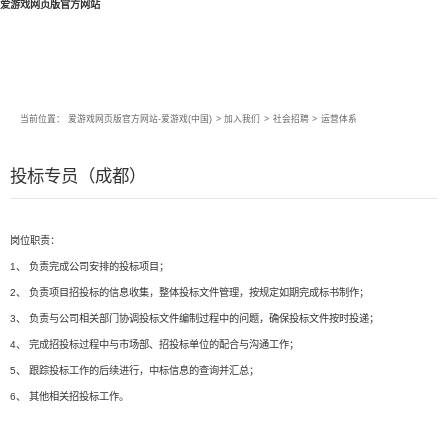
爱游戏网页版官方网站
当前位置：
爱游戏网页版官方网站-爱游戏(中国)
>
加入我们
>
社会招聘
>
运营体系
投标专员（成都）
岗位职责：
1、 负责完成公司安排的投标项目；
2、 负责项目招投标的信息收集，整体投标文件管理，按规定如期完成标书制作；
3、 负责与公司相关部门协调投标文件编制过程中的问题，确保投标文件按时投递；
4、 完成招投标过程中与市场部、招投标单位的配合与沟通工作；
5、 跟踪投标工作的后续进行，中标信息的查询并汇总；
6、 其他相关招投标工作。