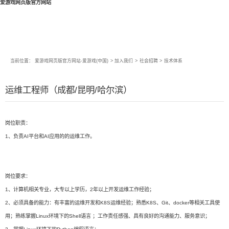
爱游戏网页版官方网站
当前位置：
爱游戏网页版官方网站-爱游戏(中国)
>
加入我们
>
社会招聘
>
技术体系
运维工程师（成都/昆明/哈尔滨）
岗位职责：
1、负责AI平台和AI应用的的运维工作。
岗位要求：
1、计算机相关专业，大专以上学历，2年以上开发运维工作经验；
2、必须具备的能力：有丰富的运维开发和K8S运维经验；熟悉K8S、Git、docker等相关工具使
用；熟练掌握Linux环境下的Shell语言 ；工作责任感强、具有良好的沟通能力、服务意识；