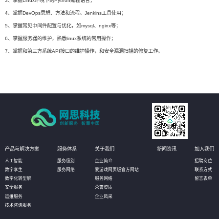
3、掌握Linux环境下的Python编程语言；
4、掌握DevOps思想、方法和流程。Jenkins工具使用；
5、掌握常见中间件配置与优化，如mysql、nginx等；
6、掌握服务器的维护，熟悉linux系统的常用操作；
7、掌握和第三方系统API接口的维护操作，和安全漏洞扫描的修复工作。
产品与解决方案
服务体系
关于我们
新闻资讯
加入我们
人工智能
服务级别
企业简介
招聘岗位
数字孪生
服务网络
爱游戏网页版官方网站
联系方式
数字化转型解
服务网络
留言表单
安全服务
荣誉资质
运维服务
企业风采
技术咨询服务