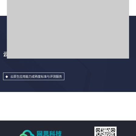
云原生应用能力成熟度标准与评测服务
云原生应用能力成熟度标准与评测服务