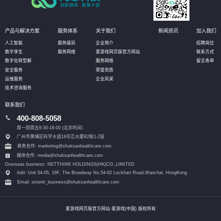
产品与解决方案
服务体系
关于我们
新闻资讯
加入我们
人工智能
服务级别
企业简介
招聘岗位
数字孪生
服务网络
爱游戏网页版官方网站
联系方式
数字化转型解
服务网络
留言表单
安全服务
荣誉资质
运维服务
企业风采
技术咨询服务
联系我们
400-808-5058
周一到周五9:30-18:00 (北京时间）
广州市黄埔区科学大道18号芯大厦B2栋1-2层
商务合作: marketing@shuksanhealthcare.com
媒体合作: media@shuksanhealthcare.com
Overseas business: NETTHINK HOLDINGS(HK)CO.,LIMITED
Add: Unit 04-05, 16F, The Broadway No.54-62 Lockhart Road,
Wanchai, HongKong
Email: sinontt_business@shuksanhealthcare.com
爱游戏网页版官方网站-爱游戏(中国) 版权所有