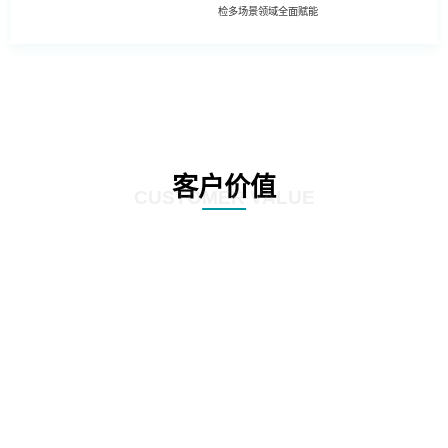
检多场景领域全面赋能
客户价值
CUSTOMER VALUE
01
基于深度学习的照片模糊性检测方法
02
工程照片历史重复性检测方法