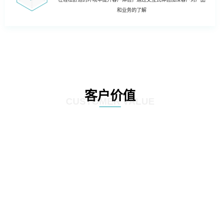
和业务的了解
客户价值
CUSTOMER VALUE
01
人工转向智能：通过科技创新与数据分析，将以往通过手工、凭借经验处理的
流程智能化，降低网点人力成本，提升客户体验。如：智能叫号预处理系统、
远程办理等。
02
单一转向协同：目前网点主要是人工渠道和自助渠道两大渠道，智慧网点则让
电子渠道与传统渠道协同提供服务。