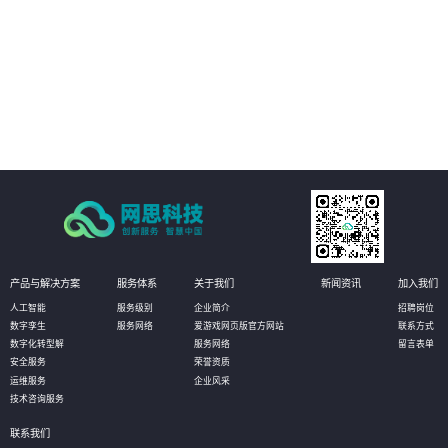
03
定点转向泛在：传统网点的服务地点是固定的，而借助移动互联网，网点服务
无处不在，在客户真正需要的时候提供服务,为客户提供各种个性化服务。
04
宣传转向体验：网点是重要的产品和品牌宣传平台，相对传统的单项宣传，智
慧网点更强调互动和体验，吸引客户留驻、发现销售机会。
产品与解决方案
服务体系
关于我们
新闻资讯
加入我们
人工智能
服务级别
企业简介
招聘岗位
数字孪生
服务网络
爱游戏网页版官方网站
联系方式
数字化转型解
服务网络
留言表单
安全服务
荣誉资质
运维服务
企业风采
技术咨询服务
联系我们