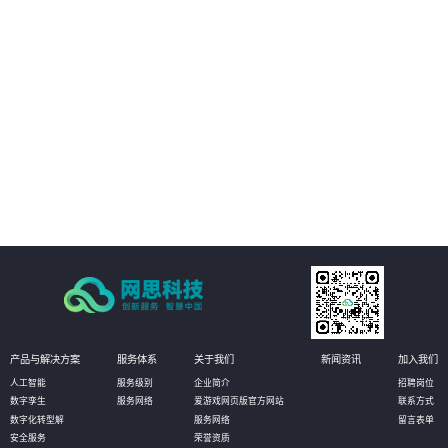
04
优化用户体验：运维管理，大屏展示，我的业务。
05
IT成本与资源评估：数据报表，运营分析，优化咨询。
06
持续优化服务转化：持续优化，业务升级。
产品与解决方案
服务体系
关于我们
新闻资讯
加入我们
人工智能
服务级别
企业简介
招聘岗位
数字孪生
服务网络
爱游戏网页版官方网站
联系方式
数字化转型解
服务网络
留言表单
安全服务
荣誉资质