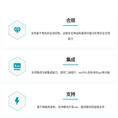
合规
支持基于角色的全线控制，运维安全神迹和漏洞扫描分析等安全合规
能力
集成
支持集成与被集成能力，提供二级租户、ldp中心和标准化api等功能
支持
基于微服务架构，支持模块开发sdk，提供模块热插拔支持