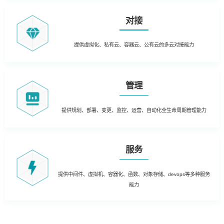
对接
提供虚拟化、私有云、容器云、公有云的多云对接能力
管理
提供规划、部署、变更、监控、运营、自动化全生命周期管理能力
服务
提供中间件、虚拟机、容器化、函数、对象存储、devops等多种服务
能力