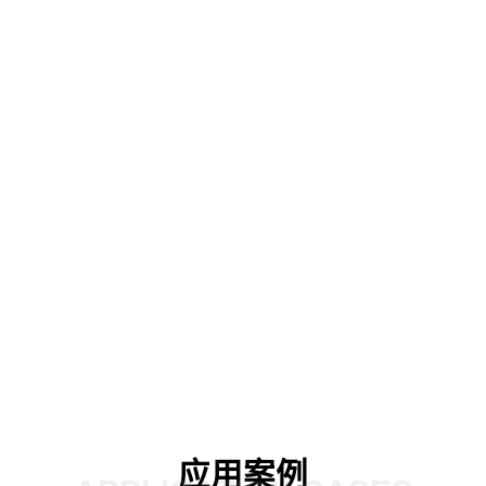
产地图：形成自动化的数据资产管理方
敏感数据防泄露：建立网络敏感数据
数据知识图谱，帮助客户生成数据资产
防护体系，面向客户网络的对外数据
地图。
形成数据防泄露网关。
02
03
应用案例