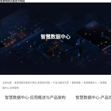
爱游戏网页版官方网站
智慧数据中心
当前位置：
爱游戏网页版官方网站-爱游戏(中国)
>
产品与解决方案
>
数智赋能
>
智慧数据中心
>
智慧数
据中心-应用案例
智慧数据中心-应用概述与产品架构
智慧数据中心-产品