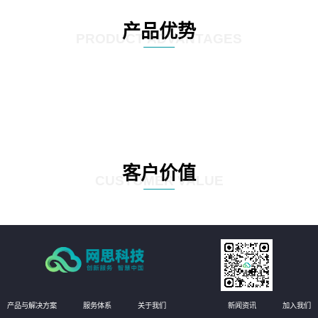
产品优势
PRODUCT ADVANTAGES
客户价值
CUSTOMER VALUE
产品与解决方案
服务体系
关于我们
新闻资讯
加入我们