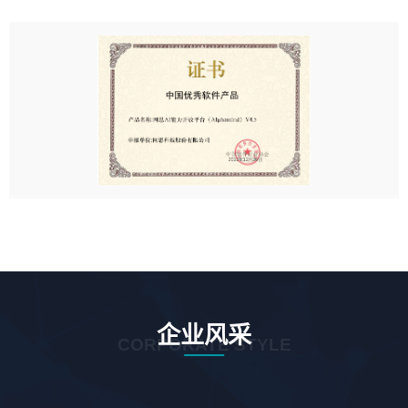
企业风采
CORPORATE STYLE