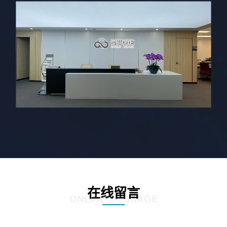
在线留言
ONLINE MESSAGE