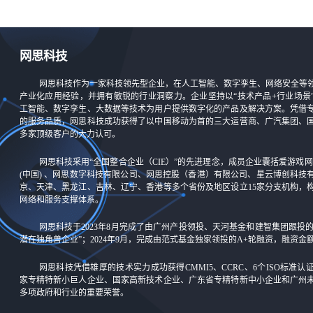
网思科技
网思科技作为一家科技领先型企业，在人工智能、数字孪生、网络安全等
产业化应用经验，并拥有敏锐的行业洞察力。企业坚持以“技术产品+行业场景
工智能、数字孪生、大数据等技术为用户提供数字化的产品及解决方案。凭借
的服务品质，网思科技成功获得了以中国移动为首的三大运营商、广汽集团、
多家顶级客户的大力认可。
网思科技采用“全国整合企业（CIE）”的先进理念，成员企业囊括爱游戏
(中国) 、网思数字科技有限公司、网思控股（香港）有限公司、星云博创科技
京、天津、黑龙江、吉林、辽宁、香港等多个省份及地区设立15家分支机构，
网络和服务支撑体系。
网思科技于2023年8月完成了由广州产投领投、天河基金和建智集团跟投
潜在独角兽企业”；2024年9月，完成由范式基金独家领投的A+轮融资，融资
网思科技凭借雄厚的技术实力成功获得CMMI5、CCRC、6个ISO标准
家专精特新小巨人企业、国家高新技术企业、广东省专精特新中小企业和广州
多项政府和行业的重要荣誉。