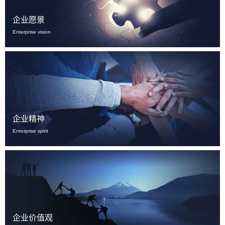
企业愿景
Enterprise vision
企业精神
Enterprise spirit
企业价值观