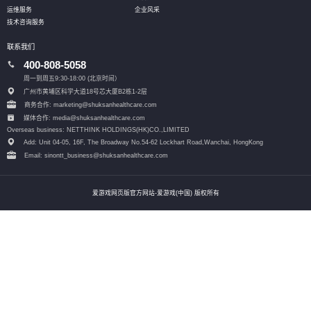
运维服务
企业风采
技术咨询服务
联系我们
400-808-5058
周一到周五9:30-18:00 (北京时间）
广州市黄埔区科学大道18号芯大厦B2栋1-2层
商务合作: marketing@shuksanhealthcare.com
媒体合作: media@shuksanhealthcare.com
Overseas business: NETTHINK HOLDINGS(HK)CO.,LIMITED
Add: Unit 04-05, 16F, The Broadway No.54-62 Lockhart Road,
Wanchai, HongKong
Email: sinontt_business@shuksanhealthcare.com
爱游戏网页版官方网站-爱游戏(中国) 版权所有