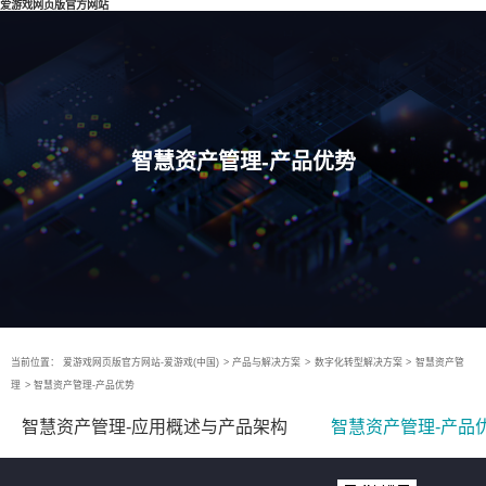
爱游戏网页版官方网站
智慧资产管理-产品优势
当前位置：
爱游戏网页版官方网站-爱游戏(中国)
>
产品与解决方案
>
数字化转型解决方案
>
智慧资产管
理
>
智慧资产管理-产品优势
智慧资产管理-应用概述与产品架构
智慧资产管理-产品