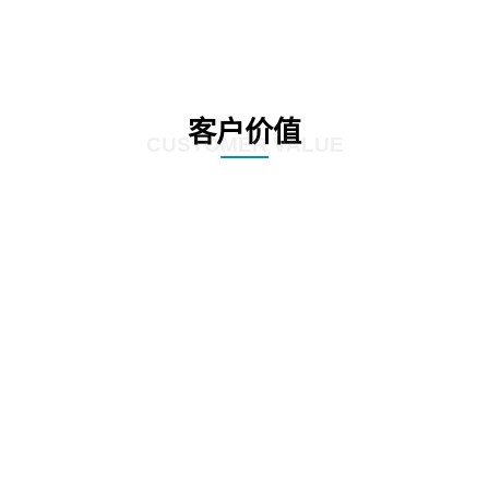
客户价值
CUSTOMER VALUE
01
实时掌控开发、测试、发布新产品过程中的每一步及系统状态。
02
快速准确定位bug，有效排查故障，帮助产品快速上线、持续交付。
03
关联分析，实时监测服务调用链、应用性能及用户行为。