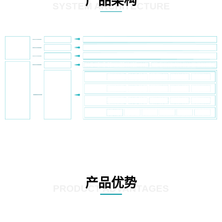
产品架构
SYSTEM ARCHITECTURE
产品优势
PRODUCT ADVANTAGES