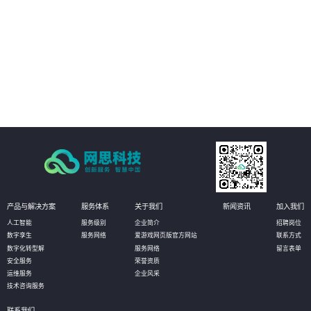
04
持续进行自动化回归测试：提升交付质量。
05
实现产品高效、快速交付并推向市场，提高质量及组织的有效性。
产品与解决方案
服务体系
关于我们
新闻资讯
加入我们
人工智能
服务级别
企业简介
招聘岗位
数字孪生
服务网络
爱游戏网页版官方网站
联系方式
数字化转型解
服务网络
留言表单
安全服务
荣誉资质
运维服务
企业风采
技术咨询服务
联系我们