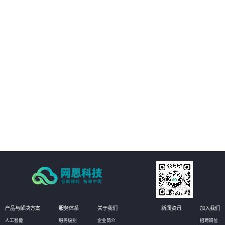
01
根据全生命周期管理特点，对成本费用、收入、往来以及票据等核心业务流
程，实施闭环管理
02
在支持业财基础数据和业务数据精确、及时记录的基础上，与预算、报账等财
务系统对接，为多维成本效益分析和企业经营决策提供参考依据
03
根据资源与经营下沉基层的管理要求，强化作业流程分析，落实责任主体，促
使台账管理规范、标准、流程的有效实施，将财务控制前置，以全面提升精细
化管理水平
产品与解决方案
服务体系
关于我们
新闻资讯
加入我们
人工智能
服务级别
企业简介
招聘岗位