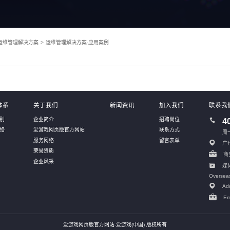
运维管理解决方案
>
运维管理解决方案-应用案例
体系
关于我们
新闻资讯
加入我们
联系我
别
企业简介
招聘岗位
4
络
爱游戏网页版官方网站
联系方式
周一
服务网络
留言表单
广
荣誉资质
商务
企业风采
媒体
Oversea
Add
Em
爱游戏网页版官方网站-爱游戏(中国) 版权所有