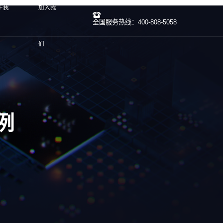
于我
加入我
全国服务热线：400-808-5058
们
例