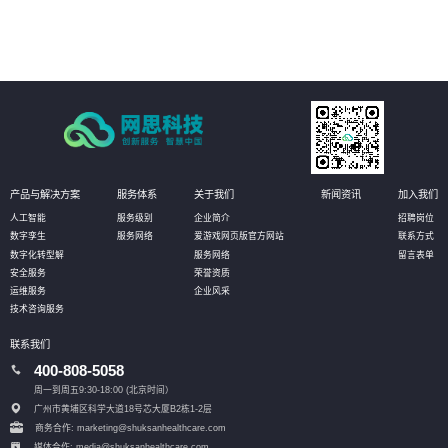
现场即可实现资产的有效维护；同时还可定义相应的管理阈值，系统自动
预警，对设备进行预测性维护，选择性保养和更换，大幅降低设备资产维
护成本。
产品与解决方案
服务体系
关于我们
新闻资讯
加入我们
人工智能
服务级别
企业简介
招聘岗位
数字孪生
服务网络
爱游戏网页版官方网站
联系方式
数字化转型解
服务网络
留言表单
安全服务
荣誉资质
运维服务
企业风采
技术咨询服务
联系我们
400-808-5058
周一到周五9:30-18:00 (北京时间）
广州市黄埔区科学大道18号芯大厦B2栋1-2层
商务合作: marketing@shuksanhealthcare.com
媒体合作: media@shuksanhealthcare.com