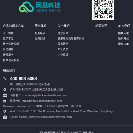
产品与解决方案
服务体系
关于我们
新闻资讯
加入我们
人工智能
服务级别
企业简介
招聘岗位
数字孪生
服务网络
爱游戏网页版官方网站
联系方式
数字化转型解
服务网络
留言表单
安全服务
荣誉资质
运维服务
企业风采
技术咨询服务
联系我们
400-808-5058
周一到周五9:30-18:00 (北京时间）
广州市黄埔区科学大道18号芯大厦B2栋1-2层
商务合作: marketing@shuksanhealthcare.com
媒体合作: media@shuksanhealthcare.com
Overseas business: NETTHINK HOLDINGS(HK)CO.,LIMITED
Add: Unit 04-05, 16F, The Broadway No.54-62 Lockhart Road,
Wanchai, HongKong
Email: sinontt_business@shuksanhealthcare.com
爱游戏网页版官方网站-爱游戏(中国) 版权所有