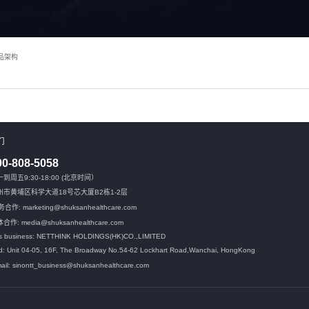
品架构
们
00-808-5058
到周五9:30-18:00 (北京时间）
州市黄埔区科学大道18号芯大厦B2栋1-2层
合作: marketing@shuksanhealthcare.com
合作: media@shuksanhealthcare.com
s business: NETTHINK HOLDINGS(HK)CO.,LIMITED
: Unit 04-05, 16F, The Broadway No.54-62 Lockhart Road,
Wanchai, HongKong
ail: sinontt_business@shuksanhealthcare.com