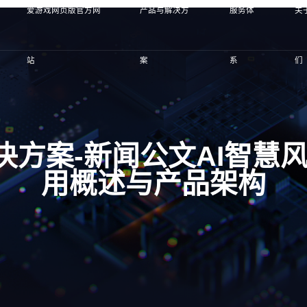
爱游戏网页版官方网
产品与解决方
服务体
关
站
案
系
们
解决方案-新闻公文AI智慧风
用概述与产品架构