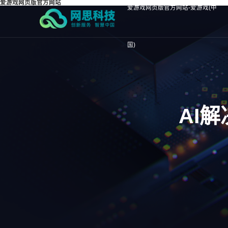
爱游戏网页版官方网站
爱游戏网页版官方网站-爱游戏(中
国)
AI