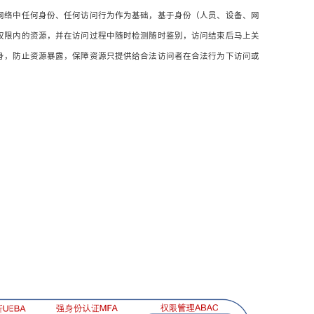
网络中任何身份、任何访问行为作为基础，基于身份（人员、设备、网
权限内的资源，并在访问过程中随时检测随时鉴别，访问结束后马上关
身，防止资源暴露，保障资源只提供给合法访问者在合法行为下访问或