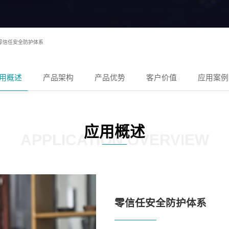
零信任安全防护体系
用概述
产品架构
产品优势
客户价值
应用案例
应用概述
APPLICATION OVERVIEW
零信任安全防护体系