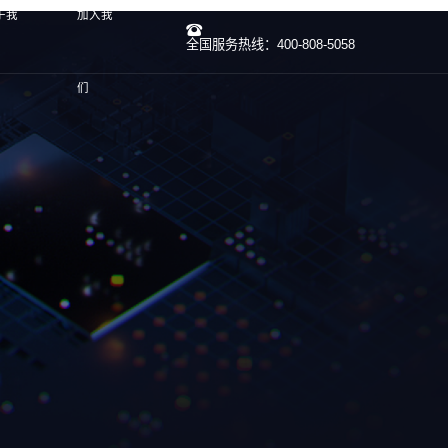
于我
加入我
全国服务热线：400-808-5058
们