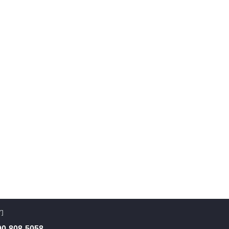
们
00-808-5058