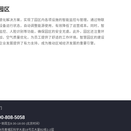
园区
慧化解决方案，实现了园区内各项设施的智能监控与管理。通过物联
设备运行状态，自动调整能源使用，有效降低了运营成本。同时，智
监控、人脸识别等功能，确保园区的安全无虞。此外，园区还注重环
加，空气质量优化，为员工提供了舒适的工作环境。智慧园区的建设
企业发展提供了有力支持，成为推动区域经济发展的重要引擎。
们
00-808-5058
到周五9:30-18:00 (北京时间）
州市黄埔区科学大道18号芯大厦B2栋1-2层