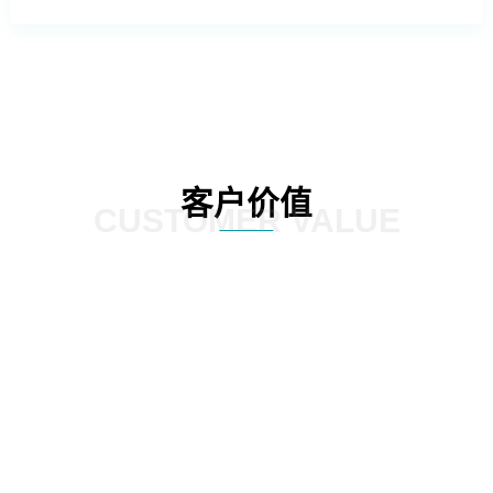
客户价值
CUSTOMER VALUE
远
能耗与环境管理：提供整体园区的能耗监控板块，对园区内整个区
数
域的用电、用水等能源耗散情况进行分类分项的统计，实现社区内
支
涵盖水、电、汽、燃气、热力等全能源介质的能耗数据自动采集、
实时监控、能耗动态分析、能源结构优化的全面管理；建立科学、
完善的能耗指标和能源评价体系，加强能源使用的计划性、提高能