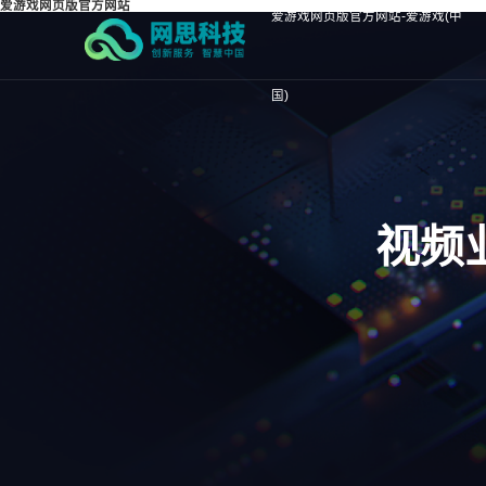
爱游戏网页版官方网站
爱游戏网页版官方网站-爱游戏(中
国)
视频