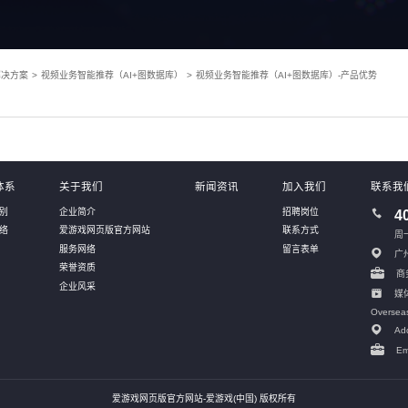
解决方案
>
视频业务智能推荐（AI+图数据库）
>
视频业务智能推荐（AI+图数据库）-产品优势
体系
关于我们
新闻资讯
加入我们
联系我
别
企业简介
招聘岗位
4
络
爱游戏网页版官方网站
联系方式
周一
服务网络
留言表单
广
荣誉资质
商务
企业风采
媒体
Oversea
Add
Em
爱游戏网页版官方网站-爱游戏(中国) 版权所有