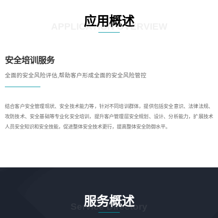
应用概述
APPLICATION OVERVIEW
安全培训服务
全面的安全风险评估,帮助客户形成全面的安全风险管控
结合客户安全管理现状、安全技术能力等，针对不同培训群体，提供包括安全意识、法律法规、
攻防技术、安全基础等专业化安全培训，提升客户管理层安全规划、设计、分析能力，扩展技术
人员安全知识和安全技能，促进整体安全技术更行，提高整体安全防御水平。
服务概述
Service Directory