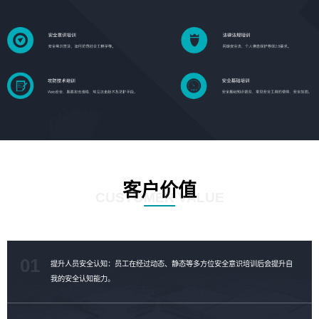
客户价值
CUSTOMER VALUE
01
提升人员安全认知：员工在经过动态、静态等多方位安全意识培训后会提升自
我的安全认知能力。