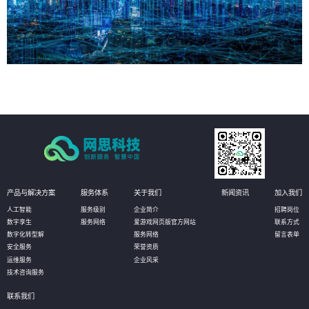
产品与解决方案
服务体系
关于我们
新闻资讯
加入我们
人工智能
服务级别
企业简介
招聘岗位
数字孪生
服务网络
爱游戏网页版官方网站
联系方式
数字化转型解
服务网络
留言表单
安全服务
荣誉资质
运维服务
企业风采
技术咨询服务
联系我们