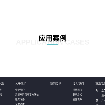
应用案例
APPLICATION CASES
体系
关于我们
新闻资讯
加入我们
联系我
别
企业简介
招聘岗位
4
络
爱游戏网页版官方网站
联系方式
周一
服务网络
留言表单
广
荣誉资质