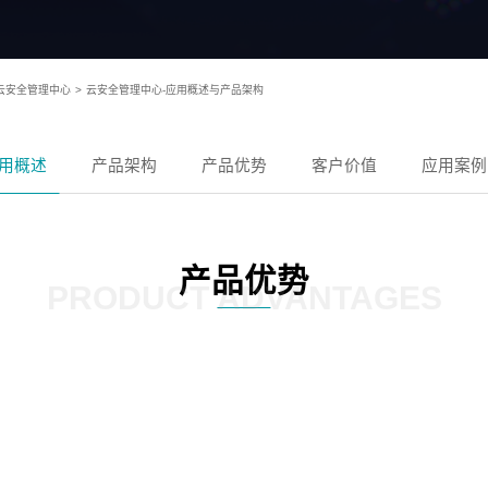
云安全管理中心
>
云安全管理中心-应用概述与产品架构
用概述
产品架构
产品优势
客户价值
应用案例
产品优势
PRODUCT ADVANTAGES