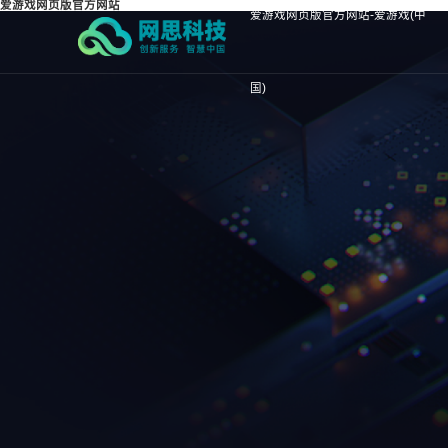
爱游戏网页版官方网站
爱游戏网页版官方网站-爱游戏(中
国)