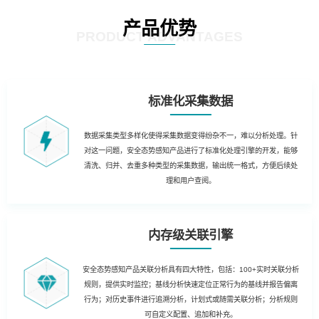
产品优势
PRODUCT ADVANTAGES
标准化采集数据
数据采集类型多样化使得采集数据变得纷杂不一，难以分析处理。针
对这一问题，安全态势感知产品进行了标准化处理引擎的开发，能够
清洗、归并、去重多种类型的采集数据，输出统一格式，方便后续处
理和用户查阅。
内存级关联引擎
安全态势感知产品关联分析具有四大特性，包括：100+实时关联分析
规则，提供实时监控；基线分析快速定位正常行为的基线并报告偏离
行为；对历史事件进行追溯分析，计划式或随需关联分析；分析规则
可自定义配置、追加和补充。