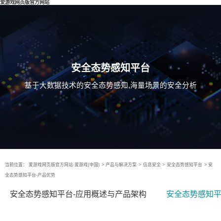
爱游戏网页版官方网站
安全态势感知平台
基于大数据技术的安全态势感知,海量场景的安全分析
当前位置：
爱游戏网页版官方网站-爱游戏(中国)
>
产品与解决方案
>
信息安全
>
安全态势感知平台
>
安
全态势感知平台-产品优势
安全态势感知平台-应用概述与产品架构
安全态势感知平