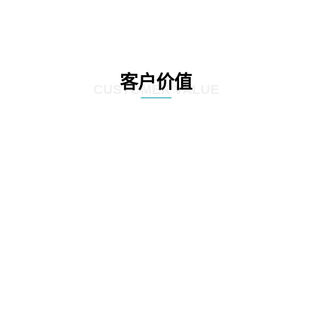
客户价值
CUSTOMER VALUE
01
安全数据中心：帮助企业建立统一的安全数据中心（SDC），对各类安全事
件、网络流量、安全日志进行数据归集，并提供给安全运维、安全分析、安全
管理或其它安全系统使用。
02
事件分析：形成安全事件的标准化、归一化处理，帮助安全运维人员进行安全
事件的识别与分析，进而为安全响应与处置提供数据支撑。
03
自动化安全运维：面向企业安全运维过程，提供从安全事件的产生直至安全处
置完成的全生命周期管理支撑。