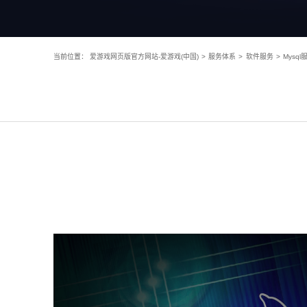
当前位置：
爱游戏网页版官方网站-爱游戏(中国)
>
服务体系
>
软件服务
>
Mysql