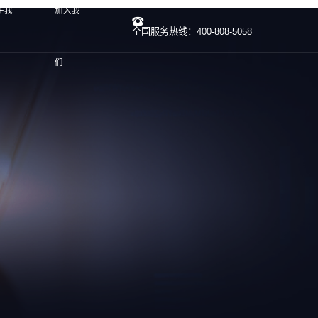
于我
加入我
全国服务热线：400-808-5058
们