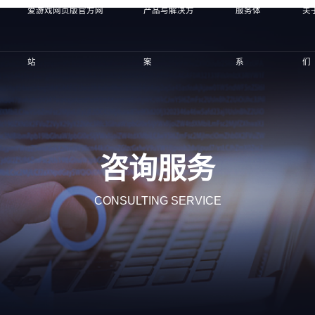
爱游戏网页版官方网
产品与解决方
服务体
关
站
案
系
们
咨询服务
CONSULTING SERVICE