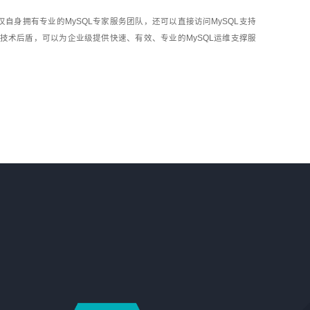
不仅自身拥有专业的MySQL专家服务团队，还可以直接访问MySQL支持
为技术后盾，可以为企业级提供快速、有效、专业的MySQL运维支撑服