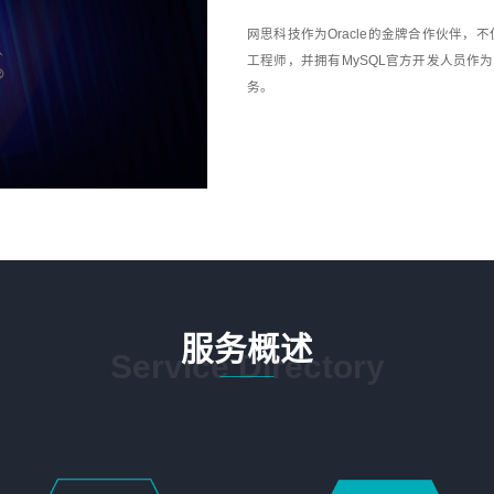
网思科技作为Oracle的金牌合作伙伴，
工程师，并拥有MySQL官方开发人员作
务。
服务概述
Service Directory