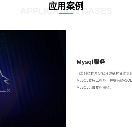
应用案例
APPLICATION CASES
Mysql服务
网思科技作为Oracle的金牌合作
MySQL支持工程师，并拥有My
MySQL运维支撑服务。