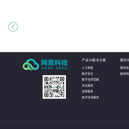
产品与解决方案
服务
人工智能
服务级
数字孪生
服务网
数字化转型解
安全服务
运维服务
技术咨询服务