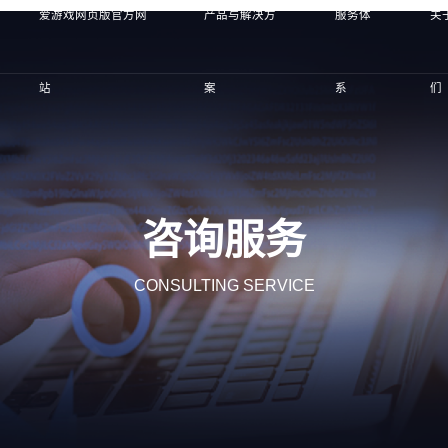
爱游戏网页版官方网
产品与解决方
服务体
关
站
案
系
们
咨询服务
CONSULTING SERVICE