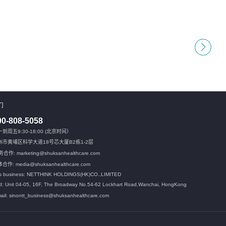
们
00-808-5058
到周五9:30-18:00 (北京时间）
州市黄埔区科学大道18号芯大厦B2栋1-2层
合作: marketing@shuksanhealthcare.com
合作: media@shuksanhealthcare.com
s business: NETTHINK HOLDINGS(HK)CO.,LIMITED
: Unit 04-05, 16F, The Broadway No.54-62 Lockhart Road,
Wanchai, HongKong
ail: sinontt_business@shuksanhealthcare.com