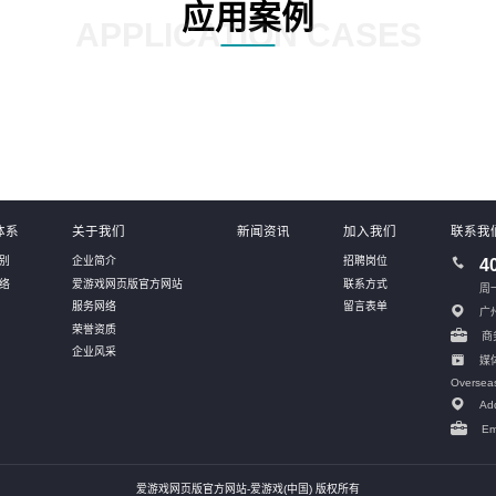
应用案例
APPLICATION CASES
体系
关于我们
新闻资讯
加入我们
联系我
别
企业简介
招聘岗位
4
络
爱游戏网页版官方网站
联系方式
周一
服务网络
留言表单
广
荣誉资质
商务
企业风采
媒体
Oversea
Add
Em
爱游戏网页版官方网站-爱游戏(中国) 版权所有