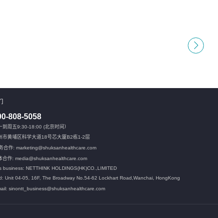
们
00-808-5058
到周五9:30-18:00 (北京时间）
州市黄埔区科学大道18号芯大厦B2栋1-2层
合作: marketing@shuksanhealthcare.com
合作: media@shuksanhealthcare.com
s business: NETTHINK HOLDINGS(HK)CO.,LIMITED
: Unit 04-05, 16F, The Broadway No.54-62 Lockhart Road,
Wanchai, HongKong
ail: sinontt_business@shuksanhealthcare.com