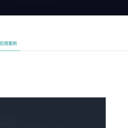
务-应用案例