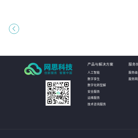
产品与解决方案
服务
人工智能
服务级
数字孪生
服务网
数字化转型解
安全服务
运维服务
技术咨询服务