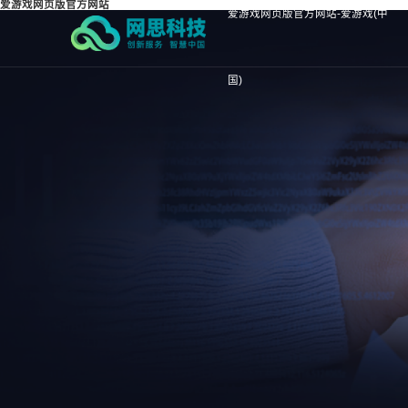
爱游戏网页版官方网站
爱游戏网页版官方网站-爱游戏(中
国)