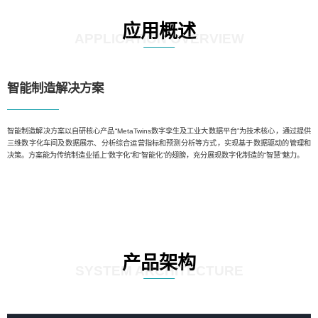
应用概述
APPLICATION OVERVIEW
智能制造解决方案
智能制造解决方案以自研核心产品“MetaTwins数字孪生及工业大数据平台”为技术核心，通过提供
三维数字化车间及数据展示、分析综合运营指标和预测分析等方式，实现基于数据驱动的管理和
决策。方案能为传统制造业插上“数字化”和“智能化”的翅膀，充分展现数字化制造的“智慧”魅力。
产品架构
SYSTEM ARCHITECTURE