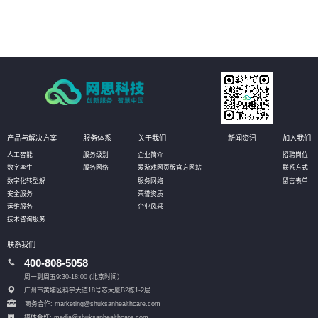
现场即可实现资产的有效维护；同时还可定义相应的管理阈值，系统自动
预警，对设备进行预测性维护，选择性保养和更换，大幅降低设备资产维
护成本。
产品与解决方案
服务体系
关于我们
新闻资讯
加入我们
人工智能
服务级别
企业简介
招聘岗位
数字孪生
服务网络
爱游戏网页版官方网站
联系方式
数字化转型解
服务网络
留言表单
安全服务
荣誉资质
运维服务
企业风采
技术咨询服务
联系我们
400-808-5058
周一到周五9:30-18:00 (北京时间）
广州市黄埔区科学大道18号芯大厦B2栋1-2层
商务合作: marketing@shuksanhealthcare.com
媒体合作: media@shuksanhealthcare.com