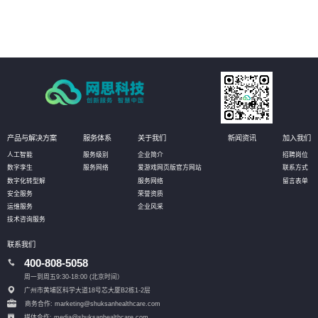
现场即可实现资产的有效维护；同时还可定义相应的管理阈值，系统自动
预警，对设备进行预测性维护，选择性保养和更换，大幅降低设备资产维
护成本。
产品与解决方案
服务体系
关于我们
新闻资讯
加入我们
人工智能
服务级别
企业简介
招聘岗位
数字孪生
服务网络
爱游戏网页版官方网站
联系方式
数字化转型解
服务网络
留言表单
安全服务
荣誉资质
运维服务
企业风采
技术咨询服务
联系我们
400-808-5058
周一到周五9:30-18:00 (北京时间）
广州市黄埔区科学大道18号芯大厦B2栋1-2层
商务合作: marketing@shuksanhealthcare.com
媒体合作: media@shuksanhealthcare.com