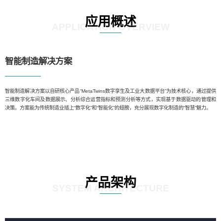
应用概述
APPLICATION OVERVIEW
智能制造解决方案
智能制造解决方案以自研核心产品“MetaTwins数字孪生及工业大数据平台”为技术核心，通过提供
三维数字化车间及数据展示、分析综合运营指标和预测分析等方式，实现基于数据驱动的管理和
决策。方案能为传统制造业插上“数字化”和“智能化”的翅膀，充分展现数字化制造的“智慧”魅力。
产品架构
SYSTEM ARCHITECTURE