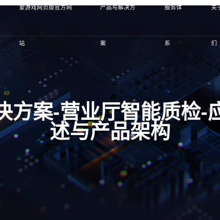
爱游戏网页版官方网
产品与解决方
服务体
关
站
案
系
们
解决方案-营业厅智能质检-
述与产品架构