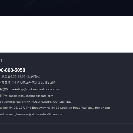
们
00-808-5058
到周五9:30-18:00 (北京时间）
州市黄埔区科学大道18号芯大厦B2栋1-2层
合作: marketing@shuksanhealthcare.com
合作: media@shuksanhealthcare.com
s business: NETTHINK HOLDINGS(HK)CO.,LIMITED
: Unit 04-05, 16F, The Broadway No.54-62 Lockhart Road,
Wanchai, HongKong
ail: sinontt_business@shuksanhealthcare.com