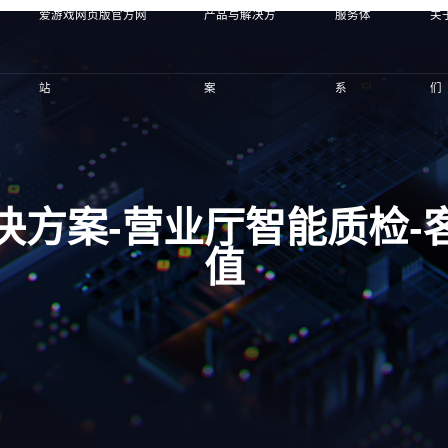
爱游戏网页版官方网
产品与解决方
服务体
关
站
案
系
们
解决方案-营业厅智能质检-
值