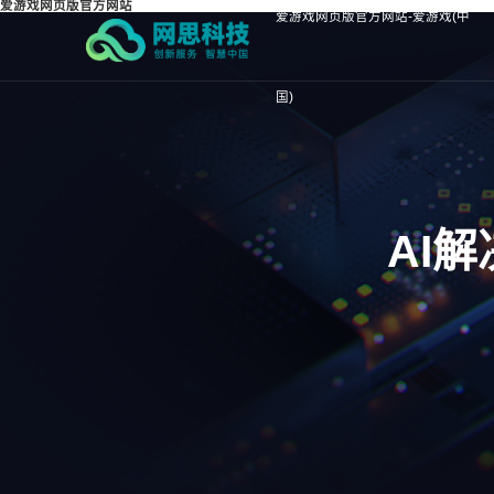
爱游戏网页版官方网站
爱游戏网页版官方网站-爱游戏(中
国)
AI