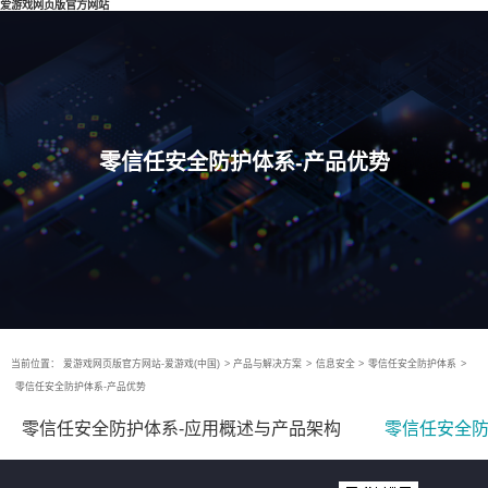
爱游戏网页版官方网站
零信任安全防护体系-产品优势
当前位置：
爱游戏网页版官方网站-爱游戏(中国)
>
产品与解决方案
>
信息安全
>
零信任安全防护体系
>
零信任安全防护体系-产品优势
零信任安全防护体系-应用概述与产品架构
零信任安全防