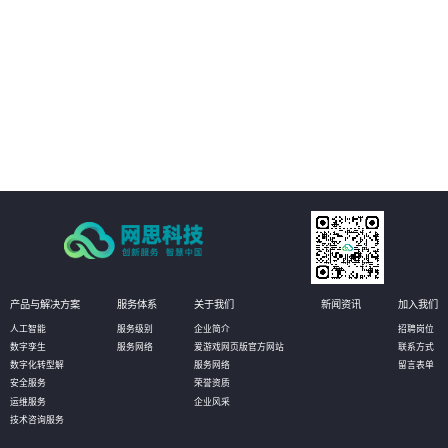
03
定点转向泛在：传统网点的服务地点是固定的，而借助移动互联网，网点服务
无处不在，在客户真正需要的时候提供服务,为客户提供各种个性化服务。
04
宣传转向体验：网点是重要的产品和品牌宣传平台，相对传统的单项宣传，智
慧网点更强调互动和体验，吸引客户留驻、发现销售机会。
产品与解决方案
服务体系
关于我们
新闻资讯
加入我们
人工智能
服务级别
企业简介
招聘岗位
数字孪生
服务网络
爱游戏网页版官方网站
联系方式
数字化转型解
服务网络
留言表单
安全服务
荣誉资质
运维服务
企业风采
技术咨询服务