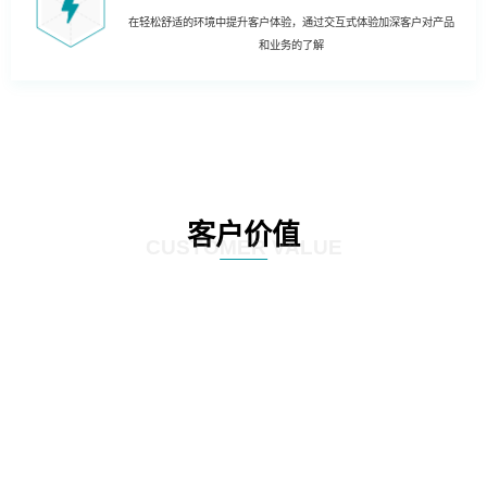
在轻松舒适的环境中提升客户体验，通过交互式体验加深客户对产品
和业务的了解
客户价值
CUSTOMER VALUE
01
人工转向智能：通过科技创新与数据分析，将以往通过手工、凭借经验处理的
流程智能化，降低网点人力成本，提升客户体验。如：智能叫号预处理系统、
远程办理等。
02
单一转向协同：目前网点主要是人工渠道和自助渠道两大渠道，智慧网点则让
电子渠道与传统渠道协同提供服务。