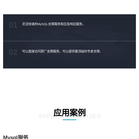
01
灵活快速的MySQL支撑服务和应急响应服务。
02
可以直接访问原厂支撑服务，可以提供最顶级的专家支撑。
应用案例
APPLICATION CASES
Mysql服务