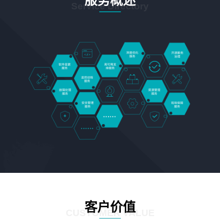
服务概述
Service Directory
客户价值
CUSTOMER VALUE