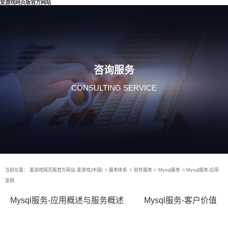
爱游戏网页版官方网站
咨询服务
CONSULTING SERVICE
当前位置：
爱游戏网页版官方网站-爱游戏(中国)
>
服务体系
>
软件服务
>
Mysql服务
>
Mysql服务-应用
案例
Mysql服务-应用概述与服务概述
Mysql服务-客户价值