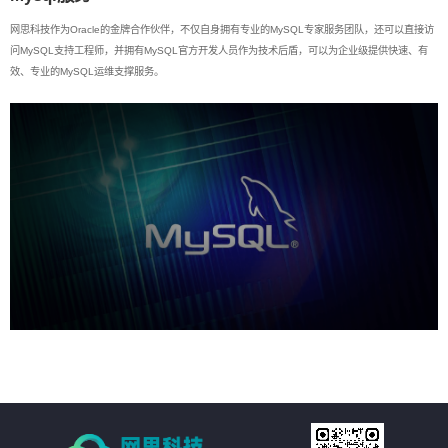
网思科技作为Oracle的金牌合作伙伴，不仅自身拥有专业的MySQL专家服务团队，还可以直接访
问MySQL支持工程师，并拥有MySQL官方开发人员作为技术后盾，可以为企业级提供快速、有
效、专业的MySQL运维支撑服务。