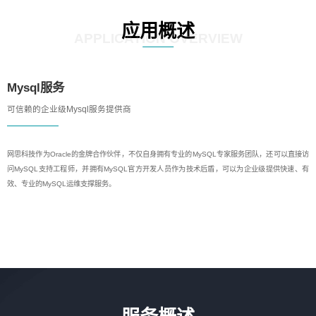
应用概述
APPLICATION OVERVIEW
Mysql服务
可信赖的企业级Mysql服务提供商
网思科技作为Oracle的金牌合作伙伴，不仅自身拥有专业的MySQL专家服务团队，还可以直接访
问MySQL支持工程师，并拥有MySQL官方开发人员作为技术后盾，可以为企业级提供快速、有
效、专业的MySQL运维支撑服务。