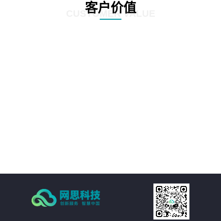
客户价值
CUSTOMER VALUE
01
采购供应链系统：在可视化与透明化、合规与风险管理、敏捷与柔性、生态协
作与共赢等方面帮助客户大大提升供应链管理水平。
02
资产管理系统：实现精细化、集成化资产全生命周期管理，大大提升资产管理
水平。
03
综合后勤管理系统：将食堂管理、物业管理、房产管理、安防管理、车辆管
理、设备管理等模块融合到统一平台上，实现省、地市公司的信息共享与传
递，实现精准化管理、降本增效的管理理念。