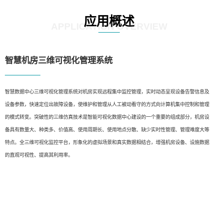
应用概述
APPLICATION OVERVIEW
智慧机房三维可视化管理系统
智慧数据中心三维可视化管理系统对机房实现远程集中监控管理，实时动态呈现设备告警信息及
设备参数，快速定位出故障设备，使维护和管理从人工被动看守的方式向计算机集中控制和管理
的模式转变。突破性的三维仿真技术是智能可视化数据中心建设的一个重要的组成部分，机房设
备具有数量大、种类多、价值高、使用周期长、使用地点分散、缺少实时性管理、管理难度大等
特点。全三维可视化监控平台，形象化的虚拟场景和真实数据相结合，增强机房设备、设施数据
的直观可视性、提高其利用率。