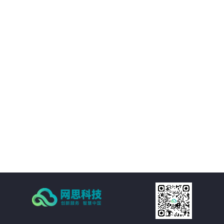
境等附属设施的直观展示，实时展现监控和报警数据。可实现360度视角调整。
02
IT资产可视化管理：在三维环境中通过鼠标点击实现楼层、机房、机房子区域、
机柜、设备的分级直接浏览。实现机房可用性动态统计，包括空间可用性、用
电量分布、温湿度分布情况和机房承重分布情况统计。当上架设备物理位置发
生变化时，设备位置根据数据库变化自动变更。用户也可通过维护工具自行调
03
整。
机房环境监控可视化管理：在三维环境中以虚拟现实的方式来展示传统环境监
控系统，给管理员一个更加贴近现实场景的操作环境，进一步提升了操作体
验。极大的提高的机房监控管理的人性化、真实化。
04
配线可视化管理：配线可视化管理功能模块以三维可视化形式直观呈现链路连
接，实现对设备端口和连接线缆（基础布线和跳线）的管理，可以有效提升数
据中心配线的管理水平。
05
统计可视化管理：可视化管理系统可以树形数据呈现和三维场景展现两种方式
同时表现机房和机柜整体使用情况，对于已用空间和可用空间进行精确统计和
展现。