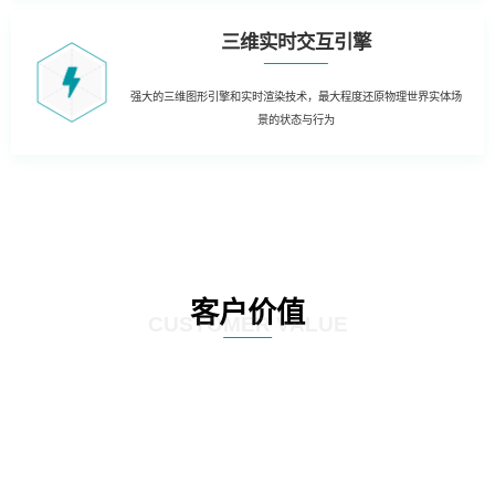
三维实时交互引擎
强大的三维图形引擎和实时渲染技术，最大程度还原物理世界实体场
景的状态与行为
客户价值
CUSTOMER VALUE
01
三维虚拟可视化平台：在现有资源管理系统数据库的基础上，以三维虚拟现实
的形式展现数据中心的运行情况。实现可视化管理和服务器设备物理位置的精
确定位。三维虚拟现实方式对机房楼层、设备区、设备安装部署情况及动力环