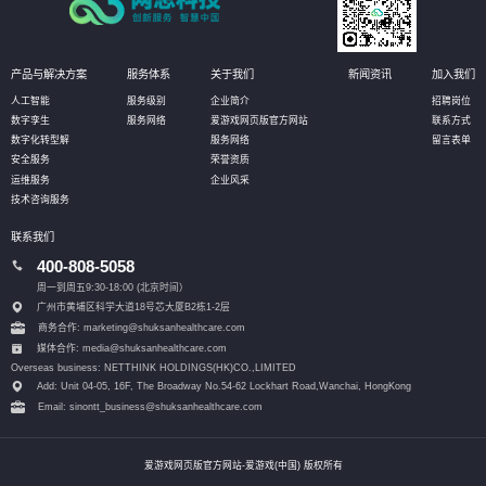
产品与解决方案
服务体系
关于我们
新闻资讯
加入我们
人工智能
服务级别
企业简介
招聘岗位
数字孪生
服务网络
爱游戏网页版官方网站
联系方式
数字化转型解
服务网络
留言表单
安全服务
荣誉资质
运维服务
企业风采
技术咨询服务
联系我们
400-808-5058
周一到周五9:30-18:00 (北京时间）
广州市黄埔区科学大道18号芯大厦B2栋1-2层
商务合作: marketing@shuksanhealthcare.com
媒体合作: media@shuksanhealthcare.com
Overseas business: NETTHINK HOLDINGS(HK)CO.,LIMITED
Add: Unit 04-05, 16F, The Broadway No.54-62 Lockhart Road,
Wanchai, HongKong
Email: sinontt_business@shuksanhealthcare.com
爱游戏网页版官方网站-爱游戏(中国) 版权所有